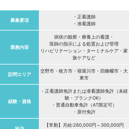
・正看護師
募集要項
・准看護師
病状の観察・療養上の看護・
医師の指示による処置および管理
業務内容
リハビリテーション・ターミナルケア・家
族ケアなど
交野市・枚方市・寝屋川市・四條畷市・大
訪問エリア
東市
・正看護師免許または准看護師免許（未経
験・ブランクOK）
経験・資格
・普通自動車免許（AT限定可）
・原付免許
【常勤】月給:280,000円～300,000円
給与